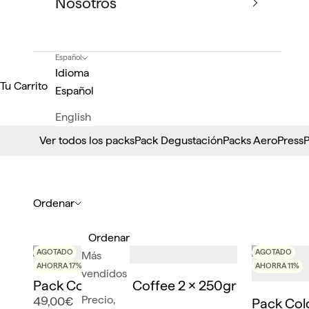
Nosotros
Español
Idioma
Tu Carrito
Español
English
Ver todos los packs
Pack Degustación
Packs AeroPress
P
Ordenar
Ordenar
AGOTADO
AGOTADO
Más
AHORRA 17%
AHORRA 11%
vendidos
Pack Cold Brew Coffee 2 x 250gr
Precio,
49,00€
Pack Col