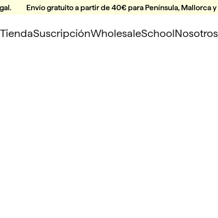
gal.
Envío gratuito a partir de 40€ para Península, Mallorca y
Tienda
Suscripción
Wholesale
School
Nosotros