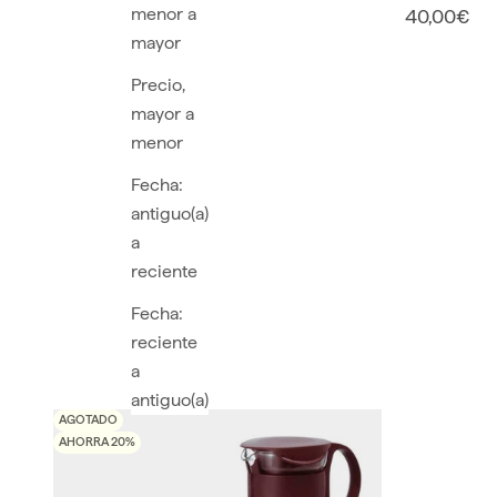
menor a
40,00€
mayor
Precio,
mayor a
menor
Fecha:
antiguo(a)
a
reciente
Fecha:
reciente
a
antiguo(a)
AGOTADO
AHORRA 20%