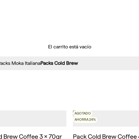
El carrito está vacío
acks Moka Italiana
Packs Cold Brew
AGOTADO
AHORRA 24%
d Brew Coffee 3 x 70gr
Pack Cold Brew Coffee 